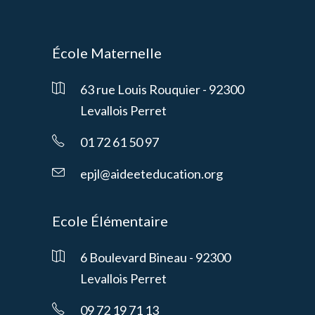
École Maternelle
63 rue Louis Rouquier - 92300
Levallois Perret
01 72 61 50 97
epjl@aideeteducation.org
Ecole Élémentaire
6 Boulevard Bineau - 92300
Levallois Perret
09 72 19 71 13