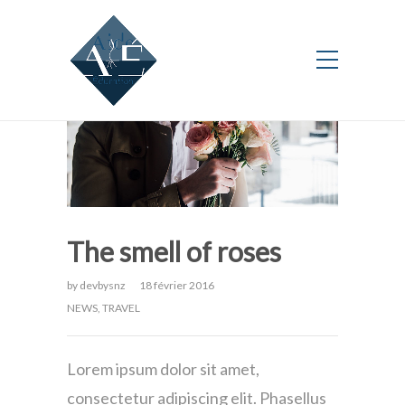
The smell of roses
by
devbysnz
18 février 2016
NEWS
,
TRAVEL
Lorem ipsum dolor sit amet,
consectetur adipiscing elit. Phasellus