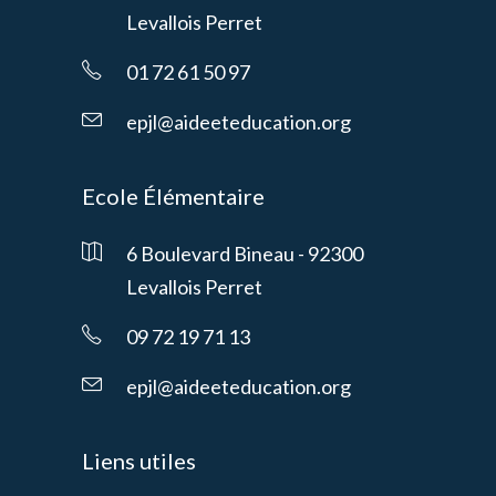
Levallois Perret
01 72 61 50 97
epjl@aideeteducation.org
Ecole Élémentaire
6 Boulevard Bineau - 92300
Levallois Perret
09 72 19 71 13
epjl@aideeteducation.org
Liens utiles