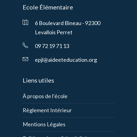
Ecole Élémentaire
6 Boulevard Bineau - 92300
Levallois Perret
09 72 19 71 13
epjl@aideeteducation.org
Liens utiles
À propos de l’école
Règlement Intérieur
Mentions Légales