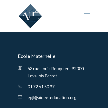
École Maternelle
63 rue Louis Rouquier - 92300
Levallois Perret
01 72 61 50 97
epjl@aideeteducation.org