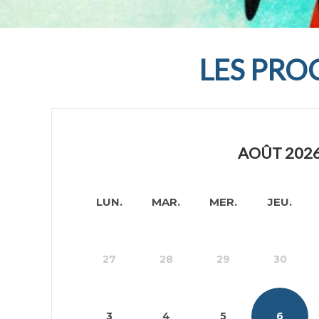
LES PRO
AOÛT 202
LUN.
MAR.
MER.
JEU.
27
28
29
30
3
4
5
6