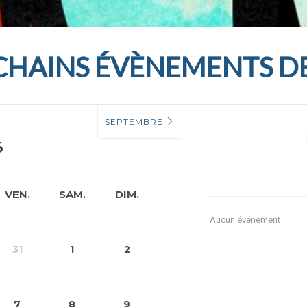
CHAINS ÉVÈNEMENTS DE
SEPTEMBRE
6
VEN.
SAM.
DIM.
Aucun événement
31
1
2
7
8
9