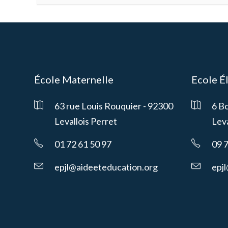
École Maternelle
Ecole É
63 rue Louis Rouquier - 92300
6 B
Levallois Perret
Leva
01 72 61 50 97
09 
epjl@aideeteducation.org
epj