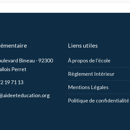
lémentaire
Liens utiles
oulevard Bineau - 92300
À propos de l’école
llois Perret
Règlement Intérieur
72 19 71 13
Mentions Légales
l@aideeteducation.org
Politique de confidentialité