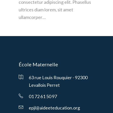
consectetur adipiscing elit. Phasellus
ultrices diam lorem, sit amet
ullamcorper…
École Maternelle
63 rue Louis Rouquier - 92300
Levallois Perret
01 72 61 50 97
epjl@aideeteducation.org