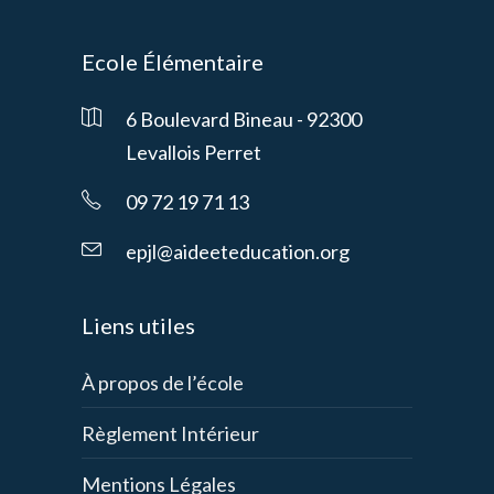
Ecole Élémentaire
6 Boulevard Bineau - 92300
Levallois Perret
09 72 19 71 13
epjl@aideeteducation.org
Liens utiles
À propos de l’école
Règlement Intérieur
Mentions Légales