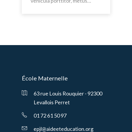
vehicula porttitor, metus…
École Maternelle
63 rue Louis Rouquier - 92300
Levallois Perret
01 72 61 50 97
epjl@aideeteducation.org