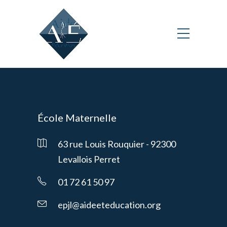
École Maternelle
63 rue Louis Rouquier - 92300
Levallois Perret
01 72 61 50 97
epjl@aideeteducation.org