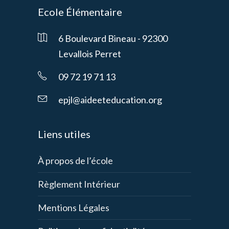
Ecole Élémentaire
6 Boulevard Bineau - 92300
Levallois Perret
09 72 19 71 13
epjl@aideeteducation.org
Liens utiles
À propos de l’école
Règlement Intérieur
Mentions Légales